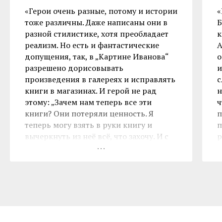
«Герои очень разные, потому и истории
«
тоже различны. Даже написаны они в
Б
разной стилистике, хотя преобладает
к
реализм. Но есть и фантастические
А
допущения, так, в „Картине Иванова“
о
разрешено дорисовывать
и
произведения в галереях и исправлять
с
книги в магазинах. И герой не рад
н
этому: „Зачем нам теперь все эти
ч
книги? Они потеряли ценность. Я
п
теперь могу взять в руки книгу и
п
вычеркнуть из неё всё, что захочу. И с
р
точки зрения закона буду прав. Какой
же тогда смысл в книгах?..“»
Ч
Читать рецензию
полностью
.