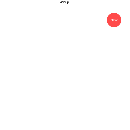
499
р.
New