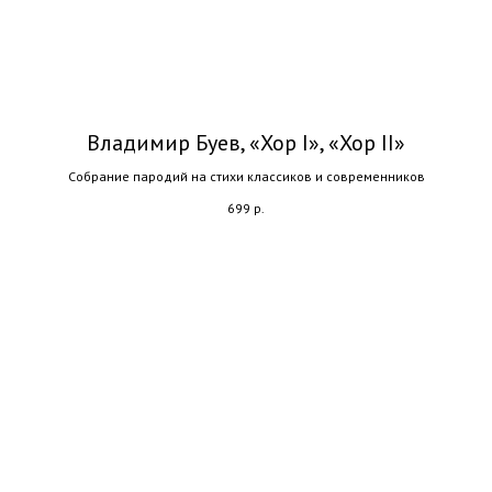
Владимир Буев, «Хор I», «Хор II»
Собрание пародий на стихи классиков и современников
699
р.