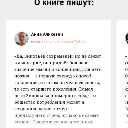
О книге пишут:
Анна Аликевич
на
литературном портале Textura
.
«Да, Зиновьев современен, но не бежит
«
в авангарде, он придаёт большое
(
значение мысли и концепции, для него
б
поэзия — в первую очередь способ
б
говорения, и в этом он человек своего,
п
то есть старшего поколения. Смысл
ф
речи Зиновьева примерно в том, что
с
общество потребления может и
и
сохранило какие-то черты
А
предыдущего строя, однако не самые
п
лучшие. Существуют вневременные
в